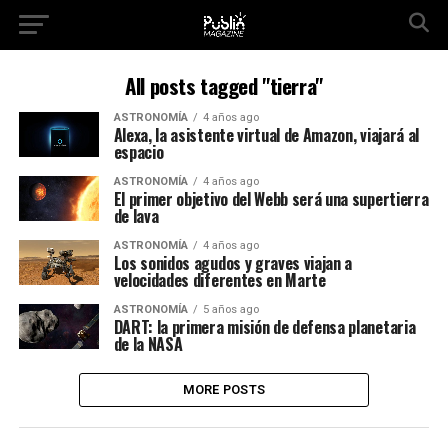
All posts tagged "tierra"
ASTRONOMÍA
4 años ago
Alexa, la asistente virtual de Amazon, viajará al
espacio
ASTRONOMÍA
4 años ago
El primer objetivo del Webb será una supertierra
de lava
ASTRONOMÍA
4 años ago
Los sonidos agudos y graves viajan a
velocidades diferentes en Marte
ASTRONOMÍA
5 años ago
DART: la primera misión de defensa planetaria
de la NASA
MORE POSTS