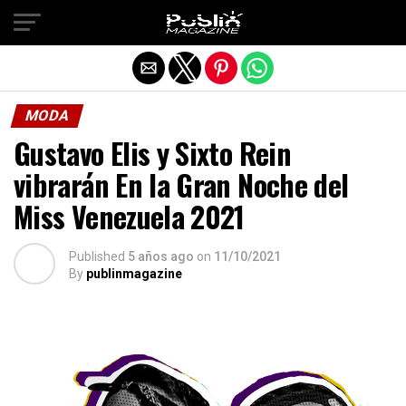
Salir de la versión móvil
MODA
Gustavo Elis y Sixto Rein
vibrarán En la Gran Noche del
Miss Venezuela 2021
Published
5 años ago
on
11/10/2021
By
publinmagazine