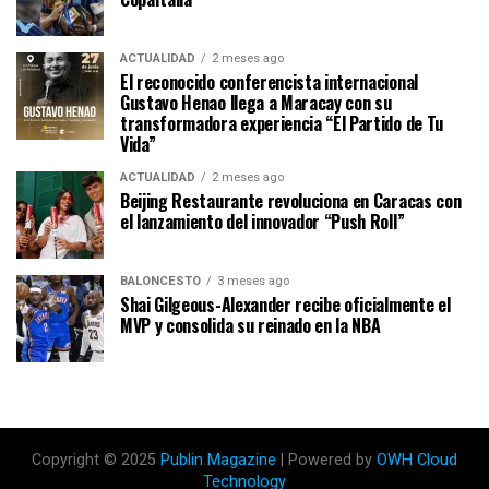
ACTUALIDAD
2 meses ago
El reconocido conferencista internacional
Gustavo Henao llega a Maracay con su
transformadora experiencia “El Partido de Tu
Vida”
ACTUALIDAD
2 meses ago
Beijing Restaurante revoluciona en Caracas con
el lanzamiento del innovador “Push Roll”
BALONCESTO
3 meses ago
Shai Gilgeous-Alexander recibe oficialmente el
MVP y consolida su reinado en la NBA
Copyright © 2025
Publin Magazine
| Powered by
OWH Cloud
Technology