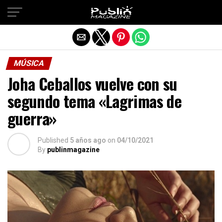
Salir de la versión móvil
MÚSICA
Joha Ceballos vuelve con su
segundo tema «Lagrimas de
guerra»
Published
5 años ago
on
04/10/2021
By
publinmagazine