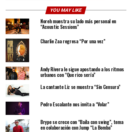
YOU MAY LIKE
Noreh muestra su lado más personal en
“Acoustic Sessions”
Charlie Zaa regresa “Por una vez”
Andy Rivera le sigue apostando a los ritmos
canción promete ser una de las más icónicas de la
urbanos con “Que rico sería”
música llanera en la actualidad pues su letra es algo con
La cantante Liz se muestra “Sin Censura”
lo que muchas personas se pueden identificar, su ritmo
tradicional y jocosidad hacen de la misma una pieza de
colección. La producción estuvo a cargo de Gilbert Salas,
Pedro Escalante nos invita a “Volar”
Ángel Luis Castillo y Fernando Tovar siendo grabada en
los estudios de Alcaraván Records.
Brype se crece con “Baila con swing”, tema
en colaboración con Jump “La Bomba”
El también compositor nacido en San Fernando de