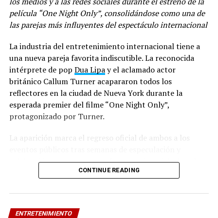
los medios y a las redes sociales durante el estreno de la
película “One Night Only”, consolidándose como una de
las parejas más influyentes del espectáculo internacional
La industria del entretenimiento internacional tiene a
una nueva pareja favorita indiscutible. La reconocida
intérprete de pop
Dua Lipa
y el aclamado actor
británico Callum Turner acapararon todos los
reflectores en la ciudad de Nueva York durante la
esperada premier del filme “One Night Only”,
protagonizado por Turner.
La aparición marca el regreso oficial de ambos a los
eventos públicos tras semanas de especulación y
celebración en torno a su enlace matrimonial, el cual se
CONTINUE READING
mantuvo en el centro de atención mediática por su
carácter exclusivo y romántico. Lejos de ocultarse de las
cámaras, la pareja derrochó complicidad, elegancia y
muestras de afecto ante la prensa apostada en la
ENTRETENIMIENTO