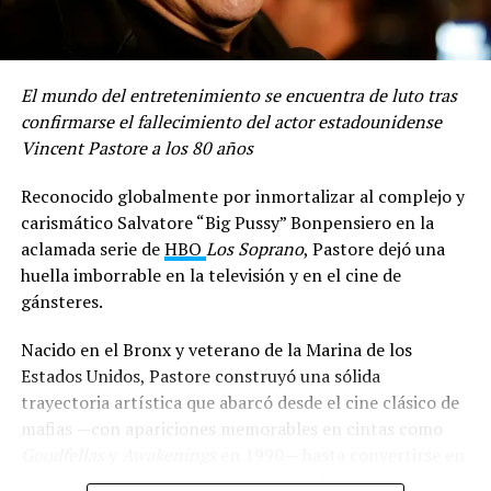
Compartir
El mundo del entretenimiento se encuentra de luto tras
confirmarse el fallecimiento del actor estadounidense
Vincent Pastore a los 80 años
Reconocido globalmente por inmortalizar al complejo y
carismático Salvatore “Big Pussy” Bonpensiero en la
aclamada serie de
HBO
Los Soprano
, Pastore dejó una
huella imborrable en la televisión y en el cine de
gánsteres.
Nacido en el Bronx y veterano de la Marina de los
Estados Unidos, Pastore construyó una sólida
trayectoria artística que abarcó desde el cine clásico de
mafias —con apariciones memorables en cintas como
Goodfellas
y
Awakenings
en 1990— hasta convertirse en
un rostro fundamental de la era dorada de la televisión.