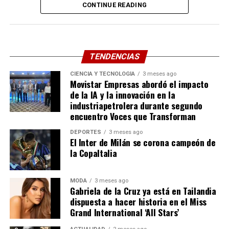
CONTINUE READING
Su imponente presencia física y su talento para dotar
de humanidad a personajes rudos le ganaron el cariño
incondicional de la audiencia y el respeto de sus colegas.
Colegas del medio artístico y allegados han expresado su
TENDENCIAS
profunda consternación a través de las plataformas
CIENCIA Y TECNOLOGÍA
3 meses ago
digitales, recordando no solo su talento interpretativo,
Movistar Empresas abordó el impacto
sino su calidad humana y generosidad. Con su partida, la
de la IA y la innovación en la
cultura pop despide a uno de sus rostros más
industriapetrolera durante segundo
encuentro Voces que Transforman
entrañables, cerrando un capítulo fundamental de la
televisión moderna. Paz a su alma.
DEPORTES
3 meses ago
El Inter de Milán se corona campeón de
Compartir
la CopaItalia
MODA
3 meses ago
Gabriela de la Cruz ya está en Tailandia
dispuesta a hacer historia en el Miss
Grand International ‘All Stars’