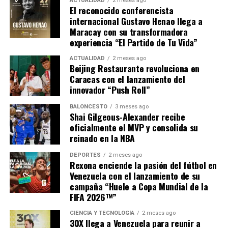
ACTUALIDAD
2 meses ago
El reconocido conferencista
internacional Gustavo Henao llega a
Maracay con su transformadora
experiencia “El Partido de Tu Vida”
ACTUALIDAD
2 meses ago
Beijing Restaurante revoluciona en
Caracas con el lanzamiento del
innovador “Push Roll”
BALONCESTO
3 meses ago
Shai Gilgeous-Alexander recibe
oficialmente el MVP y consolida su
reinado en la NBA
DEPORTES
2 meses ago
Rexona enciende la pasión del fútbol en
Venezuela con el lanzamiento de su
campaña “Huele a Copa Mundial de la
FIFA 2026™”
CIENCIA Y TECNOLOGÍA
2 meses ago
30X llega a Venezuela para reunir a