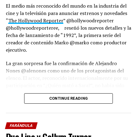
El medio más reconocido del mundo en la industria del
cine y la televisión para anunciar estrenos y novedades
“
The Hollywood Reporter
” @hollywoodreporter
@hollywoodreporteree, reseñó los nuevos detalles y la
fecha de lanzamiento de “1992”, la primera serie del
creador de contenido Marko @marko como productor
ejecutivo.
La gran sorpresa fue la confirmación de Alejandro
Nones @alenones como uno de los protagonistas del
elenco. El actor, reconocido internacionalmente por su
participación en ”¿Quién mató a Sara?”, no había sido
anunciado previamente por Marko como parte del
CONTINUE READING
reparto principal.
La noticia generó gran impacto en el medio artístico,
tanto por la incorporación del actor como por el hecho
FARÁNDULA
de que esta prestigiosa publicación, dedicada a destacar
Dua Lipa y Callum Turner
producciones de talla mundial, realizara un reportaje