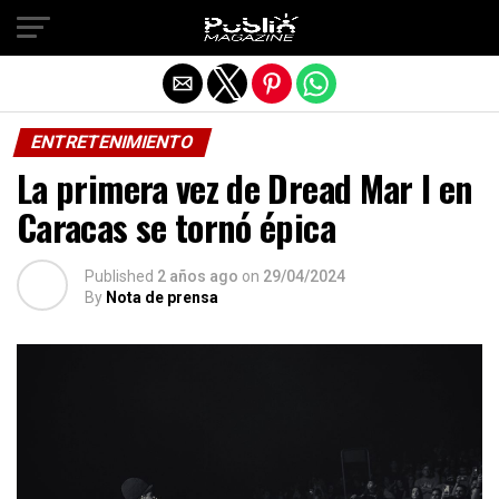
Salir de la versión móvil
ENTRETENIMIENTO
La primera vez de Dread Mar I en
Caracas se tornó épica
Published
2 años ago
on
29/04/2024
By
Nota de prensa