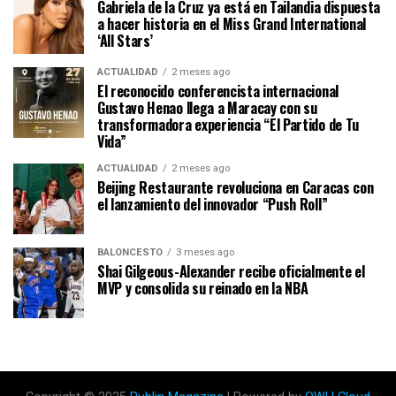
Gabriela de la Cruz ya está en Tailandia dispuesta
a hacer historia en el Miss Grand International
‘All Stars’
ACTUALIDAD
2 meses ago
El reconocido conferencista internacional
Gustavo Henao llega a Maracay con su
transformadora experiencia “El Partido de Tu
Vida”
ACTUALIDAD
2 meses ago
Beijing Restaurante revoluciona en Caracas con
el lanzamiento del innovador “Push Roll”
BALONCESTO
3 meses ago
Shai Gilgeous-Alexander recibe oficialmente el
MVP y consolida su reinado en la NBA