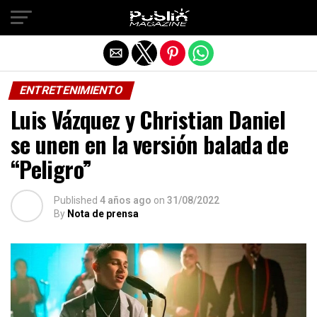
Salir de la versión móvil
ENTRETENIMIENTO
Luis Vázquez y Christian Daniel
se unen en la versión balada de
“Peligro”
Published
4 años ago
on
31/08/2022
By
Nota de prensa