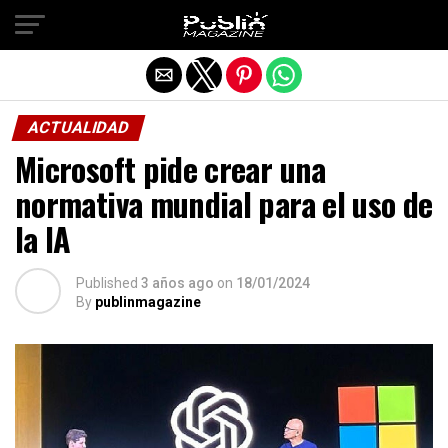
Salir de la versión móvil
ACTUALIDAD
Microsoft pide crear una
normativa mundial para el uso de
la IA
Published
3 años ago
on
18/01/2024
By
publinmagazine