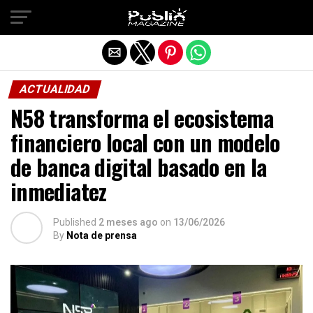
Salir de la versión móvil
ACTUALIDAD
N58 transforma el ecosistema
financiero local con un modelo
de banca digital basado en la
inmediatez
Published
2 meses ago
on
13/06/2026
By
Nota de prensa