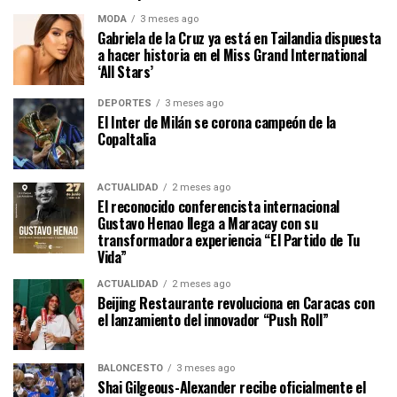
MODA
3 meses ago
Gabriela de la Cruz ya está en Tailandia dispuesta
a hacer historia en el Miss Grand International
‘All Stars’
DEPORTES
3 meses ago
El Inter de Milán se corona campeón de la
CopaItalia
ACTUALIDAD
2 meses ago
El reconocido conferencista internacional
Gustavo Henao llega a Maracay con su
transformadora experiencia “El Partido de Tu
Vida”
ACTUALIDAD
2 meses ago
Beijing Restaurante revoluciona en Caracas con
el lanzamiento del innovador “Push Roll”
BALONCESTO
3 meses ago
Shai Gilgeous-Alexander recibe oficialmente el