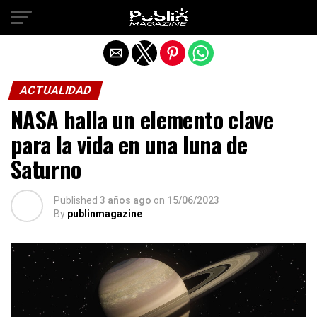
Salir de la versión móvil
ACTUALIDAD
NASA halla un elemento clave
para la vida en una luna de
Saturno
Published
3 años ago
on
15/06/2023
By
publinmagazine