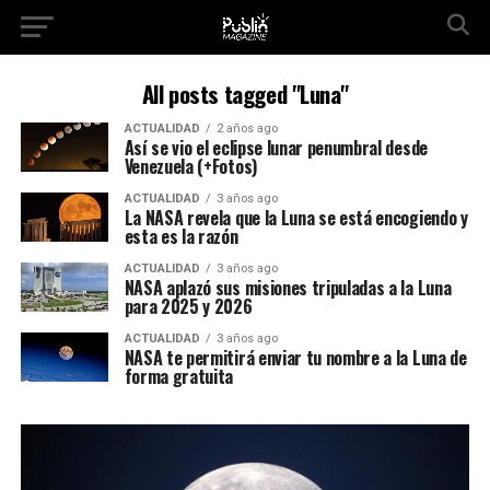
All posts tagged "Luna"
ACTUALIDAD
2 años ago
Así se vio el eclipse lunar penumbral desde
Venezuela (+Fotos)
ACTUALIDAD
3 años ago
La NASA revela que la Luna se está encogiendo y
esta es la razón
ACTUALIDAD
3 años ago
NASA aplazó sus misiones tripuladas a la Luna
para 2025 y 2026
ACTUALIDAD
3 años ago
NASA te permitirá enviar tu nombre a la Luna de
forma gratuita