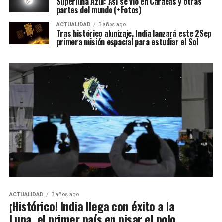
Superluna Azul: Así se vio en Caracas y otras
partes del mundo (+Fotos)
ACTUALIDAD
3 años ago
Tras histórico alunizaje, India lanzará este 2Sep
primera misión espacial para estudiar el Sol
ACTUALIDAD
3 años ago
¡Histórico! India llega con éxito a la
Luna, el primer país en pisar el polo