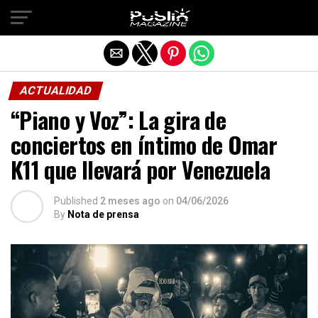
Salir de la versión móvil
ACTUALIDAD
“Piano y Voz”: La gira de
conciertos en íntimo de Omar
K11 que llevará por Venezuela
Published
2 meses ago
on
04/06/2026
By
Nota de prensa