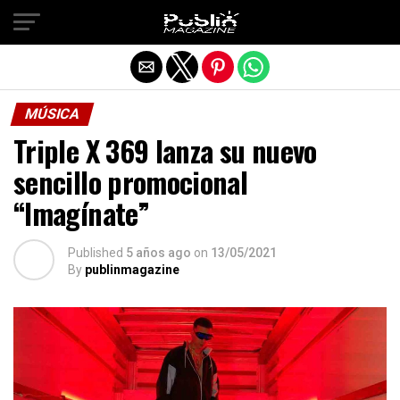
Salir de la versión móvil
MÚSICA
Triple X 369 lanza su nuevo
sencillo promocional
“Imagínate”
Published
5 años ago
on
13/05/2021
By
publinmagazine