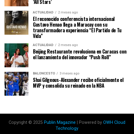
‘All Stars’
ACTUALIDAD
2 meses ago
El reconocido conferencista internacional
Gustavo Henao llega a Maracay con su
transformadora experiencia “El Partido de Tu
Vida”
ACTUALIDAD
2 meses ago
Beijing Restaurante revoluciona en Caracas con
el lanzamiento del innovador “Push Roll”
BALONCESTO
3 meses ago
Shai Gilgeous-Alexander recibe oficialmente el
MVP y consolida su reinado en la NBA
Copyright © 2025
Publin Magazine
| Powered by
OWH Cloud
Technology