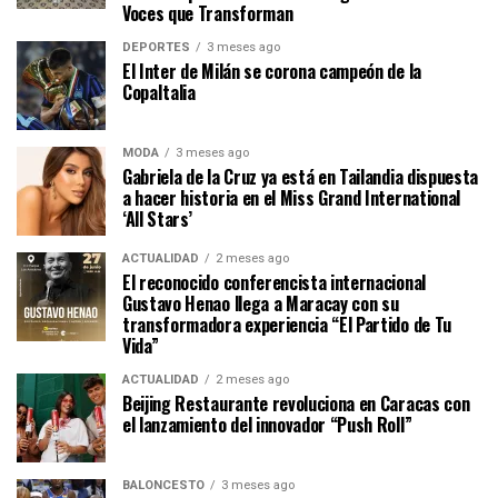
Voces que Transforman
DEPORTES
3 meses ago
El Inter de Milán se corona campeón de la
CopaItalia
MODA
3 meses ago
Gabriela de la Cruz ya está en Tailandia dispuesta
a hacer historia en el Miss Grand International
‘All Stars’
ACTUALIDAD
2 meses ago
El reconocido conferencista internacional
Gustavo Henao llega a Maracay con su
transformadora experiencia “El Partido de Tu
Vida”
ACTUALIDAD
2 meses ago
Beijing Restaurante revoluciona en Caracas con
el lanzamiento del innovador “Push Roll”
BALONCESTO
3 meses ago