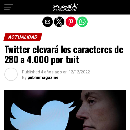
Salir de la versión móvil
ACTUALIDAD
Twitter elevará los caracteres de
280 a 4.000 por tuit
Published
4 años ago
on
12/12/2022
By
publinmagazine