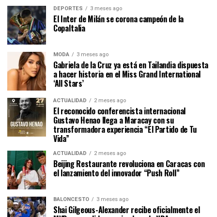
DEPORTES
3 meses ago
El Inter de Milán se corona campeón de la
CopaItalia
MODA
3 meses ago
Gabriela de la Cruz ya está en Tailandia dispuesta
a hacer historia en el Miss Grand International
‘All Stars’
ACTUALIDAD
2 meses ago
El reconocido conferencista internacional
Gustavo Henao llega a Maracay con su
transformadora experiencia “El Partido de Tu
Vida”
ACTUALIDAD
2 meses ago
Beijing Restaurante revoluciona en Caracas con
el lanzamiento del innovador “Push Roll”
BALONCESTO
3 meses ago
Shai Gilgeous-Alexander recibe oficialmente el