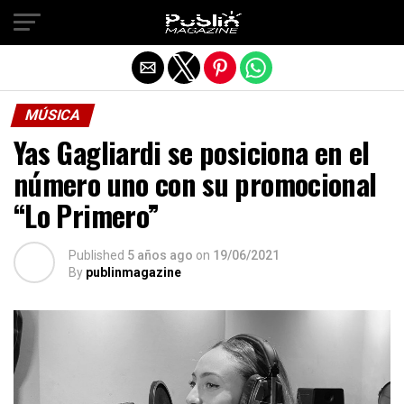
Salir de la versión móvil
MÚSICA
Yas Gagliardi se posiciona en el
número uno con su promocional
“Lo Primero”
Published
5 años ago
on
19/06/2021
By
publinmagazine