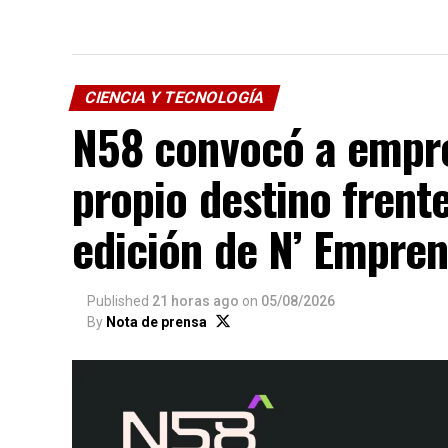
CIENCIA Y TECNOLOGÍA
N58 convocó a empre
propio destino frente
edición de N’ Empre
Published
21 horas ago
on
05/08/2026
By
Nota de prensa