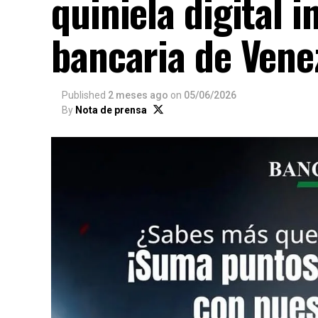
quiniela digital 
bancaria de Vene
Published
2 meses ago
on
05/06/2026
By
Nota de prensa