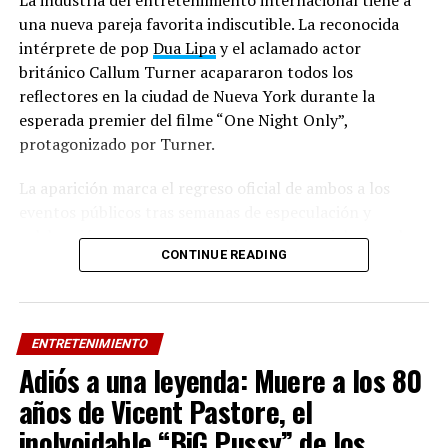
La industria del entretenimiento internacional tiene a
una nueva pareja favorita indiscutible. La reconocida
intérprete de pop
Dua Lipa
y el aclamado actor
RELATED TOPICS:
británico Callum Turner acapararon todos los
UP NEXT
reflectores en la ciudad de Nueva York durante la
¡Greeicy regresa a Venezuela!: El “Candela World Tour”
esperada premier del filme “One Night Only”,
llegará al Poliedro de Caracas el 24 de octubre
protagonizado por Turner.
DON'T MISS
Efe celebra cien años siendo el helado de siempre
La aparición marca el regreso oficial de ambos a los
eventos públicos tras semanas de especulación y
celebración en torno a su enlace matrimonial, el cual se
CONTINUE READING
mantuvo en el centro de atención mediática por su
carácter exclusivo y romántico. Lejos de ocultarse de las
cámaras, la pareja derrochó complicidad, elegancia y
muestras de afecto ante la prensa apostada en la
ENTRETENIMIENTO
alfombra roja.
Adiós a una leyenda: Muere a los 80
Para la ocasión, la pareja apostó por un estilo impecable
años de Vicent Pastore, el
que rápidamente se viralizó en plataformas digitales
inolvoidable “BiG Pussy” de los