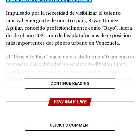
Impulsado por la necesidad de visibilizar el talento
musical emergente de nuestro país, Bryan Gómez
Aguilar, conocido profesionalmente como “Bayo”, lidera
desde el año 2021 una de las plataformas de exposición
más importantes del género urbano en Venezuela.
El “Proyecto Bayo” nació en el estado Anzoátegui con un
propósito claro: brindar un espacio de difusión tanto
para las voces que emergen como para los artistas
consolidados que enaltecen la música nacional. A través
CONTINUE READING
de ventanas de difusión digital y el desarrollo de
estrategias comunicacionales, Bayo permite a los nuevos
talentos mostrar propuestas innovadoras llenas de
YOU MAY LIKE
poesía, rimas y ritmos propios de la calle. Su meta
principal es elevar el movimiento musical venezolano
mediante la profesionalización de una narrativa que
CLICK TO COMMENT
proyecte a los artistas más allá de las fronteras.