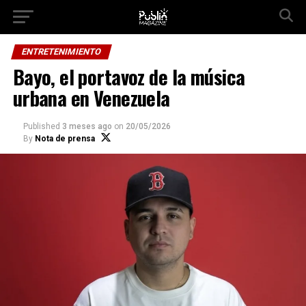
Ir a la versión móvil
ENTRETENIMIENTO
Bayo, el portavoz de la música
urbana en Venezuela
Published
3 meses ago
on
20/05/2026
By
Nota de prensa