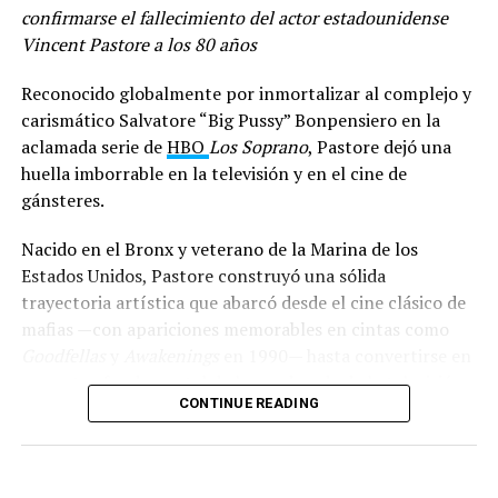
confirmarse el fallecimiento del actor estadounidense
Vincent Pastore a los 80 años
Reconocido globalmente por inmortalizar al complejo y
carismático Salvatore “Big Pussy” Bonpensiero en la
aclamada serie de
HBO
Los Soprano
, Pastore dejó una
huella imborrable en la televisión y en el cine de
gánsteres.
Nacido en el Bronx y veterano de la Marina de los
Estados Unidos, Pastore construyó una sólida
trayectoria artística que abarcó desde el cine clásico de
mafias —con apariciones memorables en cintas como
Goodfellas
y
Awakenings
en 1990— hasta convertirse en
un rostro fundamental de la era dorada de la televisión.
CONTINUE READING
Su imponente presencia física y su talento para dotar
de humanidad a personajes rudos le ganaron el cariño
incondicional de la audiencia y el respeto de sus colegas.