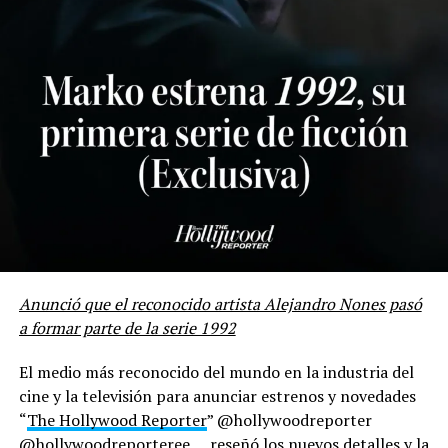
de expansión, sino también el asesoramiento ideal para
exponenciar su creatividad y llevarlo a un nivel gerencial
acorde a su propuesta.
Con un enfoque basado en el compromiso y la visión
estratégica, Bayo se posiciona como el aliado
fundamental para los artistas que buscan dejar una
huella imborrable en la cultura musical del país.
Para conocer más sobre este proyecto y mantenerte
actualizado con lo mejor de la música urbana
venezolana, puedes seguir sus plataformas oficiales:
Anunció que el reconocido artista Alejandro Nones pasó
Instagram: @oficiall_bayo
a formar parte de la serie 1992
YouTube: @bayovzla
El medio más reconocido del mundo en la industria del
cine y la televisión para anunciar estrenos y novedades
“
The Hollywood Reporter
” @hollywoodreporter
@hollywoodreporteree, reseñó los nuevos detalles y la