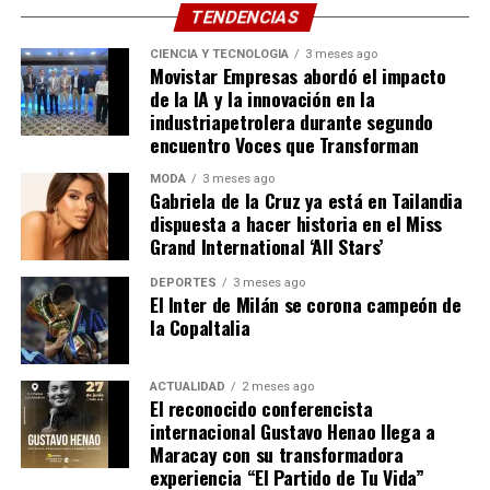
Colegas del medio artístico y allegados han expresado su
TENDENCIAS
profunda consternación a través de las plataformas
CIENCIA Y TECNOLOGÍA
3 meses ago
digitales, recordando no solo su talento interpretativo,
Movistar Empresas abordó el impacto
sino su calidad humana y generosidad. Con su partida, la
de la IA y la innovación en la
cultura pop despide a uno de sus rostros más
industriapetrolera durante segundo
encuentro Voces que Transforman
entrañables, cerrando un capítulo fundamental de la
televisión moderna. Paz a su alma.
MODA
3 meses ago
Gabriela de la Cruz ya está en Tailandia
Compartir
dispuesta a hacer historia en el Miss
Grand International ‘All Stars’
DEPORTES
3 meses ago
El Inter de Milán se corona campeón de
la CopaItalia
ACTUALIDAD
2 meses ago
El reconocido conferencista
internacional Gustavo Henao llega a
Maracay con su transformadora
experiencia “El Partido de Tu Vida”