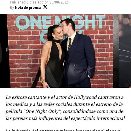
Published
3 días ago
on
05/08/2026
completamente gratis a través de YouTube.
By
Nota de prensa
Compartir
La exitosa cantante y el actor de Hollywood cautivaron a
los medios y a las redes sociales durante el estreno de la
película “One Night Only”, consolidándose como una de
las parejas más influyentes del espectáculo internacional
Compartir