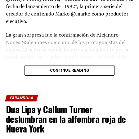
fecha de lanzamiento de “1992”, la primera serie del
creador de contenido Marko @marko como productor
ejecutivo.
La gran sorpresa fue la confirmación de Alejandro
Nones @alenones como uno de los protagonistas del
elenco. El actor, reconocido internacionalmente por su
participación en ”¿Quién mató a Sara?”, no había sido
anunciado previamente por Marko como parte del
CONTINUE READING
reparto principal.
La noticia generó gran impacto en el medio artístico,
tanto por la incorporación del actor como por el hecho
FARÁNDULA
de que esta prestigiosa publicación, dedicada a destacar
Dua Lipa y Callum Turner
producciones de talla mundial, realizara un reportaje
especial sobre el proyecto del comediante.
deslumbran en la alfombra roja de
Nueva York
“1992” es una serie de suspenso y ficción que se
estrenará a finales de septiembre, y podrá verse