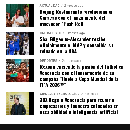
ACTUALIDAD
2 meses ago
Beijing Restaurante revoluciona en
Caracas con el lanzamiento del
innovador “Push Roll”
BALONCESTO
3 meses ago
Shai Gilgeous-Alexander recibe
oficialmente el MVP y consolida su
reinado en la NBA
DEPORTES
2 meses ago
Rexona enciende la pasión del fútbol en
Venezuela con el lanzamiento de su
campaña “Huele a Copa Mundial de la
FIFA 2026™”
CIENCIA Y TECNOLOGÍA
2 meses ago
30X llega a Venezuela para reunir a
empresarios y founders enfocados en
escalabilidad e inteligencia artificial