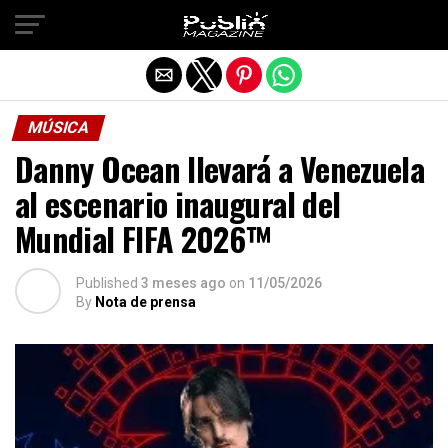
Salir de la versión móvil
MÚSICA
Danny Ocean llevará a Venezuela
al escenario inaugural del
Mundial FIFA 2026™
Published
3 meses ago
on
11/05/2026
By
Nota de prensa