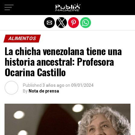
Salir de la versión móvil
ALIMENTOS
La chicha venezolana tiene una
historia ancestral: Profesora
Ocarina Castillo
Published
3 años ago
on
09/01/2024
By
Nota de prensa