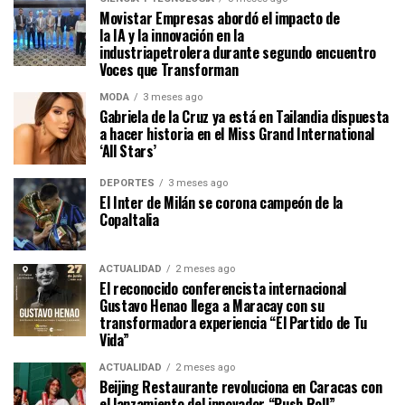
Movistar Empresas abordó el impacto de
la IA y la innovación en la
industriapetrolera durante segundo encuentro
Voces que Transforman
MODA
3 meses ago
Gabriela de la Cruz ya está en Tailandia dispuesta
a hacer historia en el Miss Grand International
‘All Stars’
DEPORTES
3 meses ago
El Inter de Milán se corona campeón de la
CopaItalia
ACTUALIDAD
2 meses ago
El reconocido conferencista internacional
Gustavo Henao llega a Maracay con su
transformadora experiencia “El Partido de Tu
Vida”
ACTUALIDAD
2 meses ago
Beijing Restaurante revoluciona en Caracas con
el lanzamiento del innovador “Push Roll”