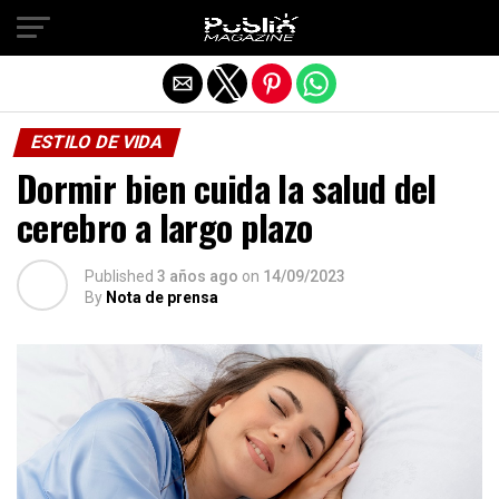
Salir de la versión móvil
ESTILO DE VIDA
Dormir bien cuida la salud del
cerebro a largo plazo
Published
3 años ago
on
14/09/2023
By
Nota de prensa