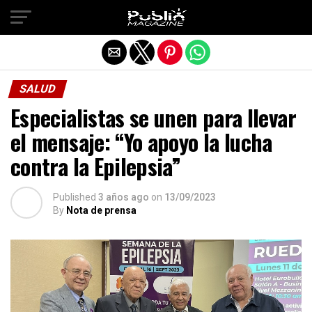
Salir de la versión móvil
SALUD
Especialistas se unen para llevar
el mensaje: “Yo apoyo la lucha
contra la Epilepsia”
Published
3 años ago
on
13/09/2023
By
Nota de prensa