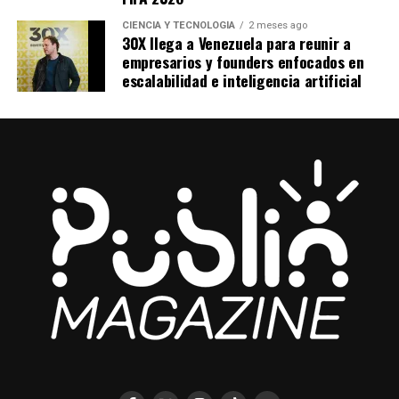
CIENCIA Y TECNOLOGÍA
2 meses ago
30X llega a Venezuela para reunir a
empresarios y founders enfocados en
escalabilidad e inteligencia artificial