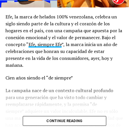
Efe, la marca de helados 100% venezolana, celebra un
siglo siendo parte de la cultura y el corazón de los
hogares en el país, con una campaña que apuesta por la
conexión emocional y el valor de permanecer. Bajo el
concepto “
Efe, siempre Efe
”, la marca inicia un año de
celebraciones que honran su capacidad de estar
presente en la vida de los consumidores, ayer, hoy y
mañana.
Cien años siendo el “de siempre”
La campaña nace de un contexto cultural profundo
para una generación que ha visto todo cambiar y
reemplazarse rápidamente, y la premisa “de
siempre” adquiere un valor incalculable. Efe no es sólo
una marca, es la tradición, la calidad y la cremosidad que
CONTINUE READING
han acompañado a Venezuela a lo largo de cien años de