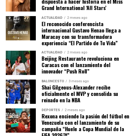
dispuesta a hacer historia en el Miss
Grand International ‘All Stars’
ACTUALIDAD
2 meses ago
El reconocido conferencista
internacional Gustavo Henao llega a
Maracay con su transformadora
experiencia “El Partido de Tu Vida”
ACTUALIDAD
2 meses ago
Beijing Restaurante revoluciona en
Caracas con el lanzamiento del
innovador “Push Roll”
BALONCESTO
3 meses ago
Shai Gilgeous-Alexander recibe
oficialmente el MVP y consolida su
reinado en la NBA
DEPORTES
2 meses ago
Rexona enciende la pasión del fútbol en
Venezuela con el lanzamiento de su
campaña “Huele a Copa Mundial de la
FIFA 2026™”