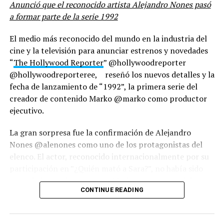
Anunció que el reconocido artista Alejandro Nones pasó
a formar parte de la serie 1992
El medio más reconocido del mundo en la industria del
cine y la televisión para anunciar estrenos y novedades
“
The Hollywood Reporter
” @hollywoodreporter
@hollywoodreporteree, reseñó los nuevos detalles y la
fecha de lanzamiento de “1992”, la primera serie del
creador de contenido Marko @marko como productor
La celebración se sentirá en cada rincón del país a
ejecutivo.
través de un robusto despliegue:
La gran sorpresa fue la confirmación de Alejandro
Nones @alenones como uno de los protagonistas del
elenco. El actor, reconocido internacionalmente por su
Vallas publicitarias: con una presencia
participación en ”¿Quién mató a Sara?”, no había sido
importante en exteriores que resalta los sabores
anunciado previamente por Marko como parte del
emblemáticos y la conexión emocional con
CONTINUE READING
reparto principal.
nuestro consumidor
La noticia generó gran impacto en el medio artístico,
Puntos de venta: principalmente en Farmatodo,