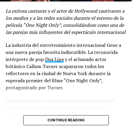
RELATED TOPICS:
La exitosa cantante y el actor de Hollywood cautivaron a
los medios y a las redes sociales durante el estreno de la
UP NEXT
Bayo, el portavoz de la música urbana en Venezuela
película “One Night Only”, consolidándose como una de
las parejas más influyentes del espectáculo internacional
DON'T MISS
El lanzamiento del nuevo disco de Chino y Nacho en
La industria del entretenimiento internacional tiene a
Madrid fue animado por la venezolana Luz Kelly
una nueva pareja favorita indiscutible. La reconocida
intérprete de pop
Dua Lipa
y el aclamado actor
británico Callum Turner acapararon todos los
reflectores en la ciudad de Nueva York durante la
esperada premier del filme “One Night Only”,
protagonizado por Turner.
La aparición marca el regreso oficial de ambos a los
eventos públicos tras semanas de especulación y
celebración en torno a su enlace matrimonial, el cual se
CONTINUE READING
mantuvo en el centro de atención mediática por su
carácter exclusivo y romántico. Lejos de ocultarse de las