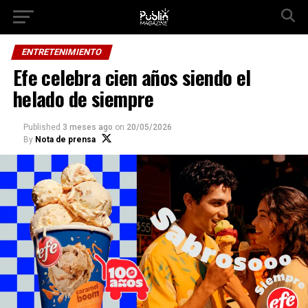
Ir a la versión móvil
ENTRETENIMIENTO
Efe celebra cien años siendo el
helado de siempre
Published
3 meses ago
on
20/05/2026
By
Nota de prensa