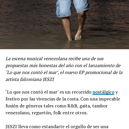
Con “No Me Arrepiento de Sentir Tanto”, Karol G
consolida una etapa de madurez artística, demostrando
versatilidad interpretativa y una sólida capacidad para
redefinir su propuesta estética dentro de la escena pop
y urbana internacional.
El álbum ya se encuentra disponible en todas las
plataformas de reproducción digital a nivel mundial.
La escena musical venezolana recibe una de sus
Compartir
propuestas más honestas del año con el lanzamiento de
‘Lo que nos contó el mar’, el nuevo EP promocional de la
artista falconiana JESZI
‘Lo que nos contó el mar’ es un recorrido
nostálgico
y
festivo por las vivencias de la costa. Con una impecable
fusión de géneros tales como R&B, gaita, tambor
venezolano, reguetón, folk entre otros.
JESZI lleva como estandarte el orgullo de ser una