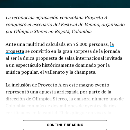
La reconocida agrupación venezolana Proyecto A
conquistó el escenario del Festival de Verano, organizado
por Olímpica Stereo en Bogotá, Colombia
Ante una multitud calculada en 75.000 personas,
la
orquesta
se convirtió en la gran sorpresa de la jornada
al ser la única propuesta de salsa internacional invitada
a un espectáculo históricamente dominado por la
música popular, el vallenato y la champeta.
La inclusión de Proyecto A en este magno evento
representó una apuesta arriesgada por parte de la
dirección de Olímpica Stereo, la emisora número uno de
Colombia con más de dos millones de oyentes diarios
certificados en la capital. El despliegue en vivo y la
energía del grupo superaron todas las expectativas,
CONTINUE READING
dejando cautivada a la dirección del circuito radial y a