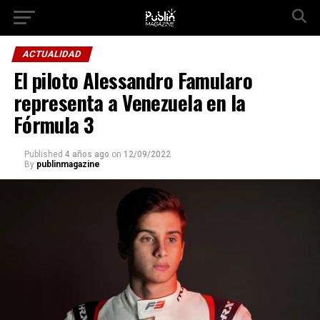
Ir a la versión móvil
ACTUALIDAD
El piloto Alessandro Famularo
representa a Venezuela en la
Fórmula 3
Published
4 años ago
on
12/09/2022
By
publinmagazine