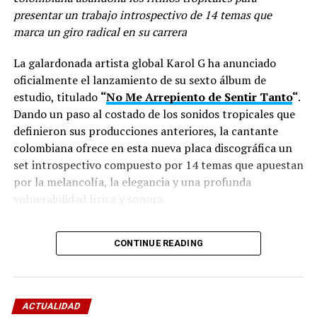
Equipo de prensa: Jhoan Meléndez
@jhoandro__
.
presentar un trabajo introspectivo de 14 temas que
Leonardo García Gudiño
@leogarciagud
.
marca un giro radical en su carrera
Periodistas de Publinsite y PublinMagazine, nuestras
páginas web:
https://publinsite.com/
La galardonada artista global Karol G ha anunciado
https://publinmagazine.com/
Instagram:
oficialmente el lanzamiento de su sexto álbum de
@PublinMagazine
y
@publinsite
.
estudio, titulado
“
No Me Arrepiento de Sentir Tanto
“
.
Dando un paso al costado de los sonidos tropicales que
definieron sus producciones anteriores, la cantante
colombiana ofrece en esta nueva placa discográfica un
set introspectivo compuesto por 14 temas que apuestan
por la melancolía, la elegancia y una profunda
vulnerabilidad lírica y sonora.
Este nuevo lanzamiento llega tras el arrollador impacto
CONTINUE READING
comercial y mediático de su antecesor,
Tropicoqueta
,
publicado en 2025. Lejos de repetirse, el giro artístico
hacia atmósferas más pausadas e intimistas ha tomado
por sorpresa a la industria musical y a sus seguidores en
ACTUALIDAD
todo el mundo.