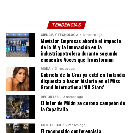
miles de asistentes que ovacionaron cada una de sus
interpretaciones.
Este triunfo en territorio colombiano respalda el sólido
TENDENCIAS
catálogo de la agrupación, que ya suma cinco temas en
CIENCIA Y TECNOLOGÍA
3 meses ago
el primer lugar de las carteleras radiales del país:
Movistar Empresas abordó el impacto
“Renuncio”, “Mi credo”, “Me vas a extrañar”, “Con la
de la IA y la innovación en la
misma moneda” y “A través del vaso”. Entre ellos destaca
industriapetrolera durante segundo
encuentro Voces que Transforman
de forma especial “Renuncio”, una brillante obra del
recordado compositor vallenato Omar Geles llevada a la
MODA
3 meses ago
salsa. Con más de 150 millones de reproducciones en
Gabriela de la Cruz ya está en Tailandia
dispuesta a hacer historia en el Miss
plataformas digitales, este tema evidencia la profunda
Grand International ‘All Stars’
sensibilidad de su autor para conectar con el público,
consolidándose como un auténtico clásico.
DEPORTES
3 meses ago
El Inter de Milán se corona campeón de
la CopaItalia
ACTUALIDAD
2 meses ago
El reconocido conferencista