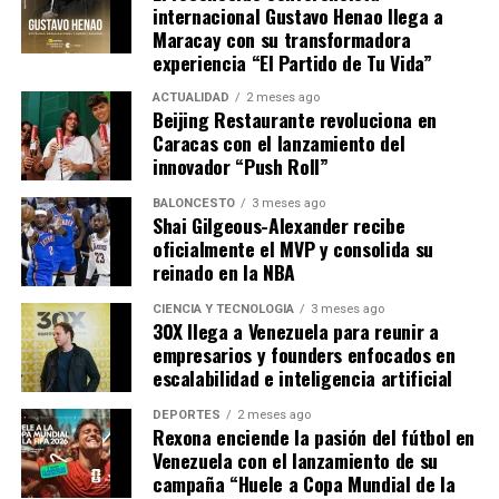
internacional Gustavo Henao llega a
Maracay con su transformadora
experiencia “El Partido de Tu Vida”
ACTUALIDAD
2 meses ago
Beijing Restaurante revoluciona en
Caracas con el lanzamiento del
innovador “Push Roll”
BALONCESTO
3 meses ago
Shai Gilgeous-Alexander recibe
oficialmente el MVP y consolida su
reinado en la NBA
CIENCIA Y TECNOLOGÍA
3 meses ago
30X llega a Venezuela para reunir a
empresarios y founders enfocados en
escalabilidad e inteligencia artificial
DEPORTES
2 meses ago
Rexona enciende la pasión del fútbol en
Venezuela con el lanzamiento de su
campaña “Huele a Copa Mundial de la