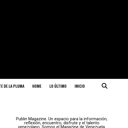
ITE DE LA PLUMA
HOME
LO ÚLTIMO
INICIO
Publin Magazine. Un espacio para la información,
reflexión, encuentro, disfrute y el talento
venezolano. Somos el Magazine de Venezuela.