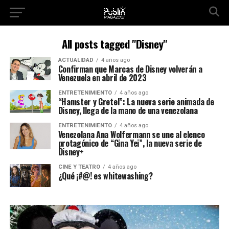
All posts tagged "Disney"
ACTUALIDAD
4 años ago
Confirman que Marcas de Disney volverán a
Venezuela en abril de 2023
ENTRETENIMIENTO
4 años ago
“Hamster y Gretel”: La nueva serie animada de
Disney, llega de la mano de una venezolana
ENTRETENIMIENTO
4 años ago
Venezolana Ana Wolfermann se une al elenco
protagónico de “Gina Yei”, la nueva serie de
Disney+
CINE Y TEATRO
4 años ago
¿Qué ¡#@! es whitewashing?