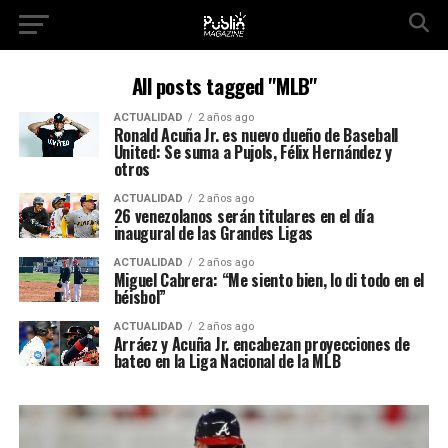
All posts tagged "MLB"
ACTUALIDAD
2 años ago
Ronald Acuña Jr. es nuevo dueño de Baseball
United: Se suma a Pujols, Félix Hernández y
otros
ACTUALIDAD
2 años ago
26 venezolanos serán titulares en el día
inaugural de las Grandes Ligas
ACTUALIDAD
2 años ago
Miguel Cabrera: “Me siento bien, lo di todo en el
béisbol”
ACTUALIDAD
2 años ago
Arráez y Acuña Jr. encabezan proyecciones de
bateo en la Liga Nacional de la MLB