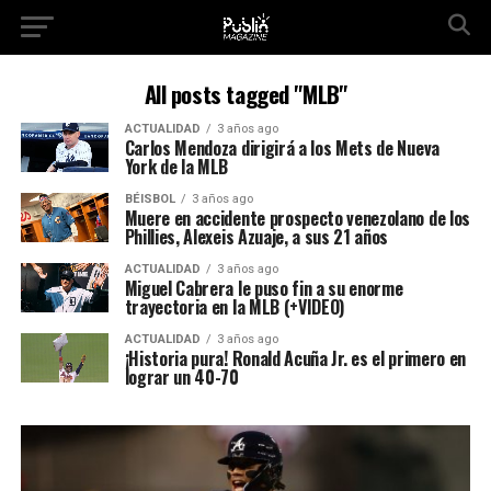
All posts tagged "MLB"
ACTUALIDAD
3 años ago
Carlos Mendoza dirigirá a los Mets de Nueva
York de la MLB
BÉISBOL
3 años ago
Muere en accidente prospecto venezolano de los
Phillies, Alexeis Azuaje, a sus 21 años
ACTUALIDAD
3 años ago
Miguel Cabrera le puso fin a su enorme
trayectoria en la MLB (+VIDEO)
ACTUALIDAD
3 años ago
¡Historia pura! Ronald Acuña Jr. es el primero en
lograr un 40-70