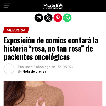
Salir de la versión móvil
MES ROSA
Exposición de comics contará la
historia “rosa, no tan rosa” de
pacientes oncológicas
Published
2 años ago
on
15/10/2024
By
Nota de prensa