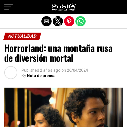
Salir de la versión móvil
ACTUALIDAD
Horrorland: una montaña rusa
de diversión mortal
Published
2 años ago
on
26/04/2024
By
Nota de prensa