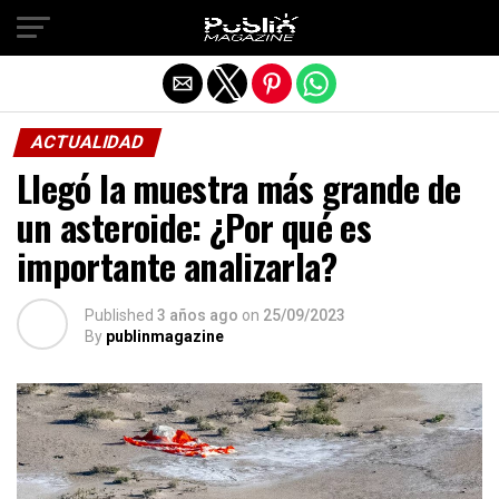
Salir de la versión móvil
ACTUALIDAD
Llegó la muestra más grande de
un asteroide: ¿Por qué es
importante analizarla?
Published
3 años ago
on
25/09/2023
By
publinmagazine