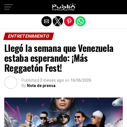
Salir de la versión móvil
ENTRETENIMIENTO
Llegó la semana que Venezuela
estaba esperando: ¡Más
Reggaetón Fest!
Published
2 meses ago
on
16/06/2026
By
Nota de prensa