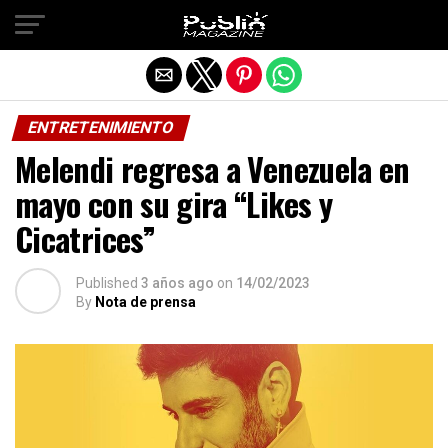
Salir de la versión móvil
ENTRETENIMIENTO
Melendi regresa a Venezuela en
mayo con su gira “Likes y
Cicatrices”
Published
3 años ago
on
14/02/2023
By
Nota de prensa