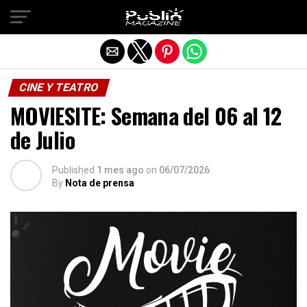
Salir de la versión móvil
CINE Y TEATRO
MOVIESITE: Semana del 06 al 12
de Julio
Published
1 mes ago
on
06/07/2026
By
Nota de prensa