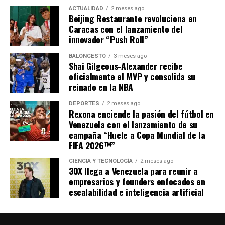
Hora de la función:
7:00 pm
ACTUALIDAD
2 meses ago
Trailer
:
Beijing Restaurante revoluciona en
Caracas con el lanzamiento del
Público:
Para todo público
innovador “Push Roll”
¡Entrada Libre! * Se le pide al público si puede, llevar
BALONCESTO
3 meses ago
una colaboración para los afectados por los
Shai Gilgeous-Alexander recibe
EL PASAJERO DEL DIABLO
: Estreno en las salas de
terremotos, de agua e insumos de higiene personal
oficialmente el MVP y consolida su
cine a nivel nacional el próximo 21 de mayo.
reinado en la NBA
Dirección:
@manriquehector
DEPORTES
2 meses ago
Rexona enciende la pasión del fútbol en
Protagonistas:
@nohelyarteaga @ivantamayo73
Venezuela con el lanzamiento de su
campaña “Huele a Copa Mundial de la
Producción:
@grupoactoral80
FIFA 2026™”
Info:
@nosvemosenlaconcha
CIENCIA Y TECNOLOGÍA
2 meses ago
30X llega a Venezuela para reunir a
empresarios y founders enfocados en
Compartir
escalabilidad e inteligencia artificial