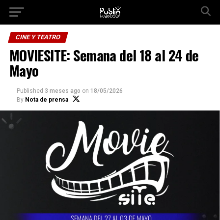
Ir a la versión móvil
CINE Y TEATRO
MOVIESITE: Semana del 18 al 24 de
Mayo
Published
3 meses ago
on
18/05/2026
By
Nota de prensa