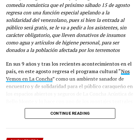
comedia romántica que el próximo sábado 15 de agosto
regresa con una función especial apelando a la
solidaridad del venezolano, pues si bien la entrada al
público será gratis, se le va a pedir a los asistentes, sin
carácter obligatorio, que lleven donativos de insumos
como agua y artículos de higiene personal, para ser
donados a la población afectada por los terremotos
En sus 9 años y tras los recientes acontecimientos en el
país, en este agosto regresa el programa cultural “
Nos
Vemos en La Concha
” como un ambiente sanador de
encuentro y de solidaridad para el público caraqueño en
los espacios abiertos y seguros de La Concha Acústica de
Bello Monte y lo hace con uno de los montajes teatrales
más laureados de los últimos años, la comedia
CONTINUE READING
romántica
“Escenas de la vida conyugal”
, original del
sueco Ingmar Bergman, protagonizada por
Nohely
PANDA PLAN 2
: Estreno en las salas de cine a nivel
Arteaga
e
Iván Tamayo
, bajo la dirección de Héctor
nacional el próximo 21 de mayo.
Manrique y producción del GA-80, que vuelve