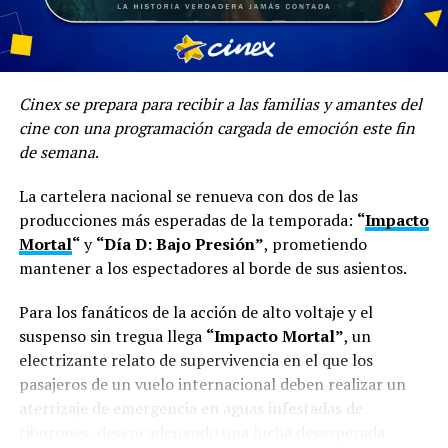
Cinex se prepara para recibir a las familias y amantes del
cine con una programación cargada de emoción este fin
de semana
.
Clasificación
: +14 A
La cartelera nacional se renueva con dos de las
producciones más esperadas de la temporada:
“
Impacto
Duración
: 100 minutos.
Mortal
“
y
“Día D: Bajo Presión”
, prometiendo
mantener a los espectadores al borde de sus asientos.
Sipnosis
: Ven y siente en 4DX el capitulo final de The
Boys en la pantalla grande.
Para los fanáticos de la acción de alto voltaje y el
suspenso sin tregua llega
“Impacto Mortal”
, un
electrizante relato de supervivencia en el que los
EL BUFÓN 2:
Estreno en las salas de cine a nivel
pasajeros de un vuelo internacional deben realizar un
nacional el próximo 21 de mayo.
aterrizaje de emergencia en aguas infestadas de
tiburones, desencadenando una lucha desesperada