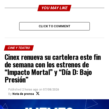
YOU MAY LIKE
CLICK TO COMMENT
CINE Y TEATRO
Cinex renueva su cartelera este fin
de semana con los estrenos de
“Impacto Mortal” y “Día D: Bajo
Presión”
Published
2 horas ago
on
07/08/2026
Clasificación
: +14 A.
By
Nota de prensa
Duración
: 125 minutos.