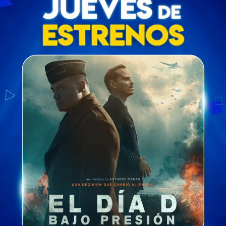
Sipnosis
: Un agente de seguros de Manhattan intenta
ascender en su empresa dejando que sus ejecutivos
utilicen su apartamento para tener citas, pero surgen
complicaciones y un romance propio.
THE BOYS:
Estreno en las salas de cine a nivel nacional
el próximo 20 de mayo.