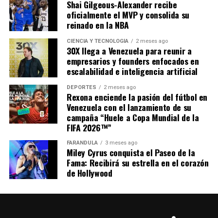
Shai Gilgeous-Alexander recibe
oficialmente el MVP y consolida su
reinado en la NBA
CIENCIA Y TECNOLOGÍA
2 meses ago
30X llega a Venezuela para reunir a
empresarios y founders enfocados en
escalabilidad e inteligencia artificial
DEPORTES
2 meses ago
Rexona enciende la pasión del fútbol en
Venezuela con el lanzamiento de su
campaña “Huele a Copa Mundial de la
FIFA 2026™”
FARÁNDULA
3 meses ago
Miley Cyrus conquista el Paseo de la
Compartir
Fama: Recibirá su estrella en el corazón
de Hollywood