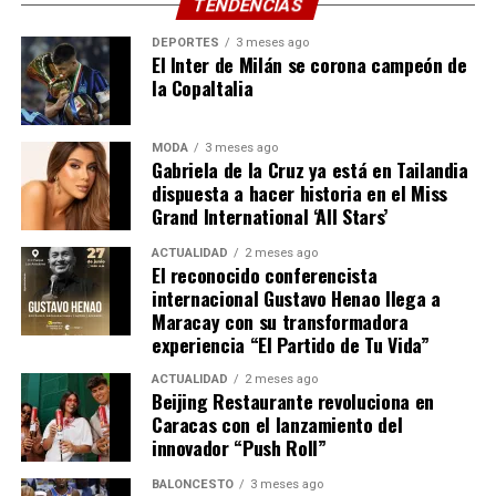
emergencia, la empresa de telecomunicaciones habilitó
TENDENCIAS
3 puntos de WiFi gratuito, en los refugios ubicados en
DEPORTES
3 meses ago
el Polideportivo José María Vargas (Maiquetía), el
El Inter de Milán se corona campeón de
Estadio César Nieves (Catia La Mar) y el Refugio Abuelos
la CopaItalia
y Abuelas (Sector Aeropuerto). De igual manera, la
iniciativa se extendió a la ciudad de Caracas, dotando de
MODA
3 meses ago
WiFi gratuito a la Unidad de Cuidados Intensivos (UCI)
Gabriela de la Cruz ya está en Tailandia
dispuesta a hacer historia en el Miss
del Hospital Domingo Luciani.
Grand International ‘All Stars’
ACTUALIDAD
2 meses ago
Actualmente, las cuadrillas se mantienen desplegadas
El reconocido conferencista
en el terreno, realizando labores de monitoreo y
internacional Gustavo Henao llega a
Maracay con su transformadora
optimización para asegurar la estabilidad de las
experiencia “El Partido de Tu Vida”
comunicaciones en las zonas afectadas. De esta manera,
Movistar reafirma su compromiso de acompañar a la
ACTUALIDAD
2 meses ago
Beijing Restaurante revoluciona en
sociedad
Caracas con el lanzamiento del
venezolana, brindando soluciones para garantizar que
innovador “Push Roll”
las comunidades se mantengan conectadas cuando más
lo necesitan.
BALONCESTO
3 meses ago