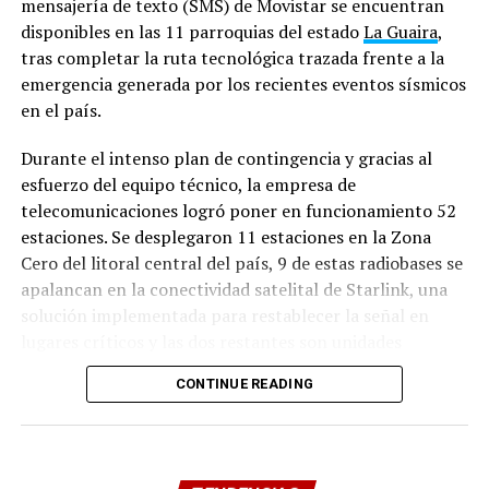
mensajería de texto (SMS) de Movistar se encuentran
disponibles en las 11 parroquias del estado
La Guaira
,
Con la mirada puesta en los retos que plantea la
tras completar la ruta tecnológica trazada frente a la
evolución tecnológica, el Decanato de Investigación,
emergencia generada por los recientes eventos sísmicos
Innovación y Desarrollo de la UNETI continuará
en el país.
fortaleciendo sus iniciativas académicas y estratégicas,
reafirmando su compromiso con la generación de
Durante el intenso plan de contingencia y gracias al
conocimiento y el impulso de soluciones que
esfuerzo del equipo técnico, la empresa de
contribuyan al desarrollo tecnológico del país. “El reto
telecomunicaciones logró poner en funcionamiento 52
de los años por venir no es solo adaptarnos a la
estaciones. Se desplegaron 11 estaciones en la Zona
aceleración de la Inteligencia Artificial y las tecnologías
Cero del litoral central del país, 9 de estas radiobases se
disruptivas, sino liderar su democratización y aplicación
apalancan en la conectividad satelital de Starlink, una
ética en la gestión pública, la productividad y el
solución implementada para restablecer la señal en
desarrollo territorial de Venezuela”, finaliza el Decano y
lugares críticos y las dos restantes son unidades
Director del CETE.
móviles.
CONTINUE READING
Asimismo, para asegurar la continuidad operativa, la
Compartir
compañía reforzó los sistemas de respaldo de energía
eléctrica. Como parte de su apoyo a la gestión de la