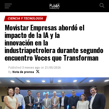
Ir a la versión móvil
CIENCIA Y TECNOLOGÍA
Movistar Empresas abordó el
impacto de la IA y la
innovación en la
industriapetrolera durante segundo
encuentro Voces que Transforman
Published
3 meses ago
on
21/05/2026
By
Nota de prensa