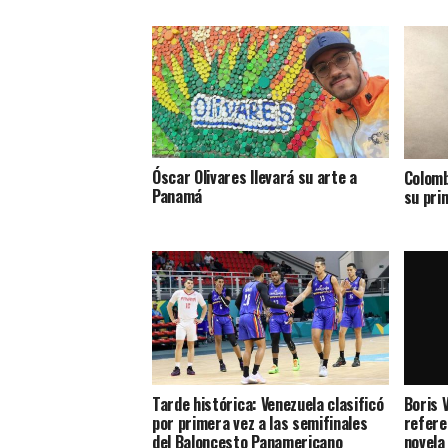
Óscar Olivares llevará su arte a
Colomb
Panamá
su pri
Tarde histórica: Venezuela clasificó
Boris 
por primera vez a las semifinales
refere
del Baloncesto Panamericano
novela