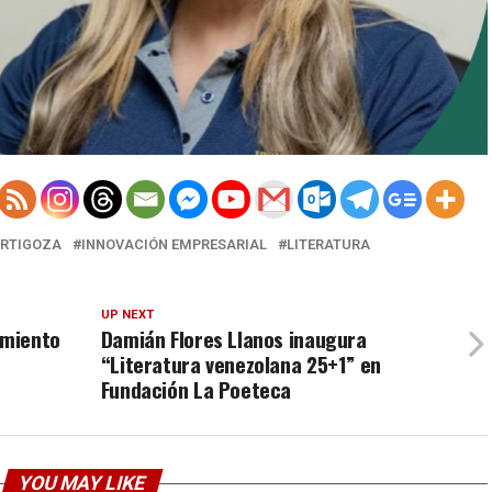
ORTIGOZA
INNOVACIÓN EMPRESARIAL
LITERATURA
UP NEXT
amiento
Damián Flores Llanos inaugura
“Literatura venezolana 25+1” en
Fundación La Poeteca
YOU MAY LIKE