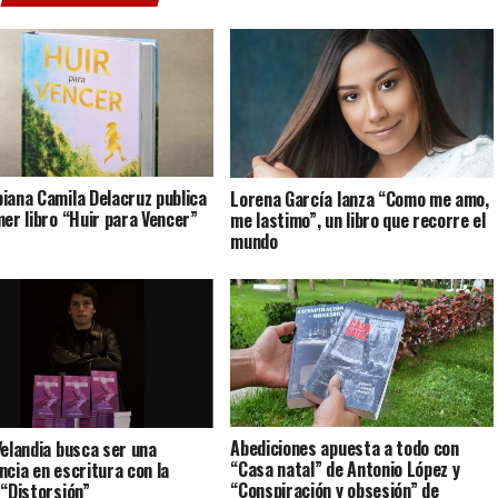
iana Camila Delacruz publica
Lorena García lanza “Como me amo,
mer libro “Huir para Vencer”
me lastimo”, un libro que recorre el
mundo
Abediciones apuesta a todo con
Velandia busca ser una
“Casa natal” de Antonio López y
ncia en escritura con la
“Conspiración y obsesión” de
 “Distorsión”