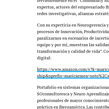
fervientemente en el “Community Ma
expertos, actores del empresariado 
redes investigativas, alianzas estrat
Con su experticia en Neurogerencia y
procesos de Innovación, Productivid
paralizarnos en escenarios de incert
equipo y por mí, muestran las salidas
transformación y calidad de vida”. C
digital:
https://www.amazon.com/s?k=marica
ship&sprefix=maricarmen+soto%2Cst
Portafolio en sistemas organizaciona
SOconsultoresca y Neuro Aprendizaje
profesionales de mayor conocimiento 
práctica en Iberoamérica. Las contrib