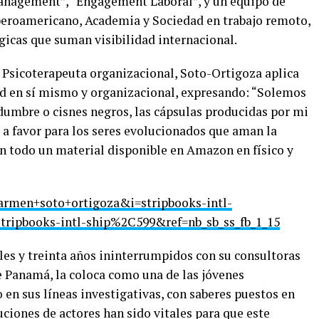
nagement”, “Engagement Laboral”, y un equipo de
Iberoamericano, Academia y Sociedad en trabajo remoto,
égicas que suman visibilidad internacional.
 Psicoterapeuta organizacional, Soto-Ortigoza aplica
ad en sí mismo y organizacional, expresando: “Solemos
idumbre o cisnes negros, las cápsulas producidas por mi
 a favor para los seres evolucionados que aman la
on todo un material disponible en Amazon en físico y
rmen+soto+ortigoza&i=stripbooks-intl-
ripbooks-intl-ship%2C599&ref=nb_sb_ss_fb_1_15
les y treinta años ininterrumpidos con su consultoras
 Panamá, la coloca como una de las jóvenes
en sus líneas investigativas, con saberes puestos en
uciones de actores han sido vitales para que este