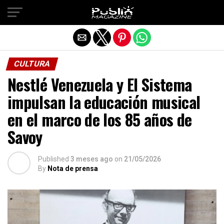
Salir de la versión móvil
CULTURA
Nestlé Venezuela y El Sistema
impulsan la educación musical
en el marco de los 85 años de
Savoy
Published
3 meses ago
on
21/05/2026
By
Nota de prensa