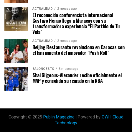
ACTUALIDAD
2 meses ago
El reconocido conferencista internacional
Gustavo Henao llega a Maracay con su
transformadora experiencia “El Partido de Tu
Vida”
ACTUALIDAD
2 meses ago
Beijing Restaurante revoluciona en Caracas con
el lanzamiento del innovador “Push Roll”
BALONCESTO
3 meses ago
Shai Gilgeous-Alexander recibe oficialmente el
MVP y consolida su reinado en la NBA
Copyright © 2025
Publin Magazine
| Powered by
OWH Cloud
Technology