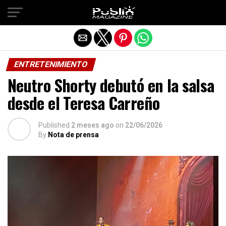
Salir de la versión móvil
ENTRETENIMIENTO
Neutro Shorty debutó en la salsa
desde el Teresa Carreño
Published
2 meses ago
on
22/06/2026
By
Nota de prensa