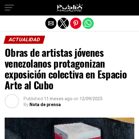
Salir de la versión móvil
ACTUALIDAD
Obras de artistas jóvenes
venezolanos protagonizan
exposición colectiva en Espacio
Arte al Cubo
Published
11 meses ago
on
12/09/2025
By
Nota de prensa