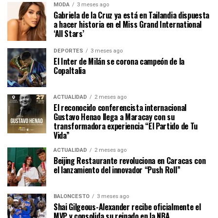
MODA
3 meses ago
Gabriela de la Cruz ya está en Tailandia dispuesta
a hacer historia en el Miss Grand International
‘All Stars’
DEPORTES
3 meses ago
El Inter de Milán se corona campeón de la
CopaItalia
ACTUALIDAD
2 meses ago
El reconocido conferencista internacional
Gustavo Henao llega a Maracay con su
transformadora experiencia “El Partido de Tu
Vida”
ACTUALIDAD
2 meses ago
Beijing Restaurante revoluciona en Caracas con
el lanzamiento del innovador “Push Roll”
BALONCESTO
3 meses ago
Shai Gilgeous-Alexander recibe oficialmente el
MVP y consolida su reinado en la NBA