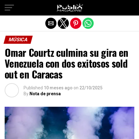
Salir de la versión móvil
MÚSICA
Omar Courtz culmina su gira en
Venezuela con dos exitosos sold
out en Caracas
Published
10 meses ago
on
22/10/2025
By
Nota de prensa