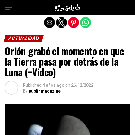
Salir de la versión móvil
ACTUALIDAD
Orión grabó el momento en que
la Tierra pasa por detrás de la
Luna (+Video)
Published
4 años ago
on
26/12/2022
By
publinmagazine