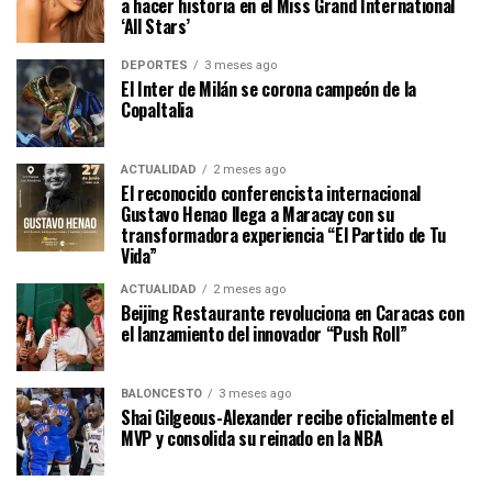
a hacer historia en el Miss Grand International
‘All Stars’
DEPORTES
3 meses ago
El Inter de Milán se corona campeón de la
CopaItalia
ACTUALIDAD
2 meses ago
El reconocido conferencista internacional
Gustavo Henao llega a Maracay con su
transformadora experiencia “El Partido de Tu
Vida”
ACTUALIDAD
2 meses ago
Beijing Restaurante revoluciona en Caracas con
el lanzamiento del innovador “Push Roll”
BALONCESTO
3 meses ago
Shai Gilgeous-Alexander recibe oficialmente el
MVP y consolida su reinado en la NBA