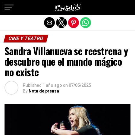
Salir de la versión móvil
CINE Y TEATRO
Sandra Villanueva se reestrena y
descubre que el mundo mágico
no existe
Published
1 año ago
on
07/05/2025
By
Nota de prensa