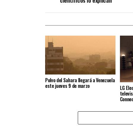
científicos lo explican
Polvo del Sahara llegará a Venezuela
este jueves 9 de marzo
LG Ele
televi
Conne