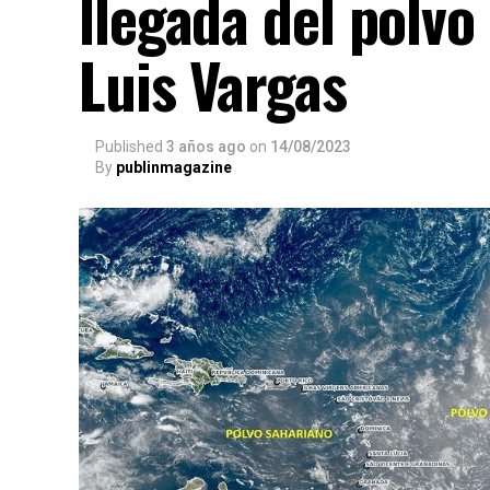
llegada del polvo
Luis Vargas
Published
3 años ago
on
14/08/2023
By
publinmagazine