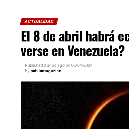
ACTUALIDAD
El 8 de abril habrá e
verse en Venezuela?
Published
2 años ago
on
02/04/2024
By
publinmagazine