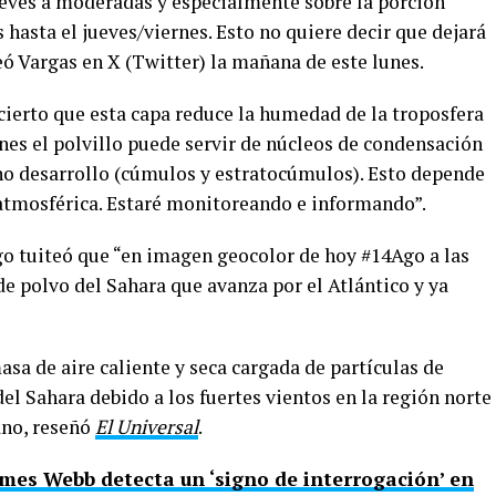
eves a moderadas y especialmente sobre la porción
 hasta el jueves/viernes. Esto no quiere decir que dejará
teó Vargas en X (Twitter) la mañana de este lunes.
 cierto que esta capa reduce la humedad de la troposfera
es el polvillo puede servir de núcleos de condensación
o desarrollo (cúmulos y estratocúmulos). Esto depende
atmosférica. Estaré monitoreando e informando”.
go tuiteó que “en imagen geocolor de hoy #14Ago a las
de polvo del Sahara que avanza por el Atlántico y ya
asa de aire caliente y seca cargada de partículas de
el Sahara debido a los fuertes vientos en la región norte
éano, reseñó
El Universal
.
mes Webb detecta un ‘signo de interrogación’ en