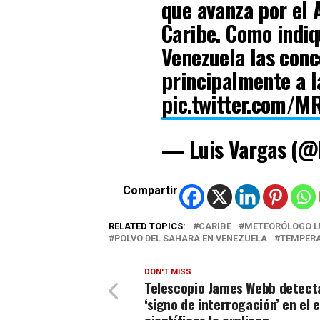
que avanza por el 
Caribe. Como indiq
Venezuela las conc
principalmente a l
pic.twitter.com/
— Luis Vargas (@
Compartir
RELATED TOPICS:
CARIBE
METEORÓLOGO L
POLVO DEL SAHARA EN VENEZUELA
TEMPER
DON'T MISS
Telescopio James Webb detect
‘signo de interrogación’ en el 