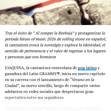
Tras el éxito de ” Al romper la Burbuja” y protagonizar la
portada future of music 2026 de rolling stone en español,
la cantautora evoca la nostalgia y explora la identidad, el
sentido de pertenencia y el valor de regresar a los lugares
y personas que nos formaron
“Beso de esos” representa un momento importante
en el camino musical de Aloisio, ya que el single
JOAQUINA, la cantautora venezolana de
pop latino
y
deja ver el crecimiento que ha tenido desde que
ganadora del Latin GRAMMY®, inicia un nuevo capítulo
irrumpió en la industria
, dando como resultado
en su carrera con el lanzamiento de
“Verano en la
canciones que llegan directo al corazón de miles de
Ciudad”
, su nuevo sencillo, luego de compartir varios
personas alrededor del mundo.
adelantos en redes sociales que despertaron gran
expectativa entre sus seguidores.
“Estoy bastante contento con mi evolución.
Siento
que me tomé el tiempo para perfeccionar mi sonido y no
“Verano en la Ciudad”
marca el comienzo de un nuevo