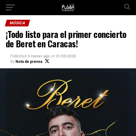
Ir a la versión móvil
MÚSICA
¡Todo listo para el primer concierto
de Beret en Caracas!
Published
3 meses ago
on
21/05/2026
By
Nota de prensa