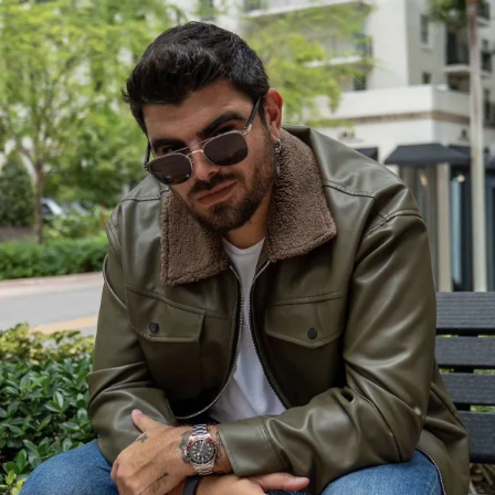
vida, esa canción es para que la cantes tú’. Eso nunca
ganas tengo de un verano en la ciudad / llegar a casa con
se me olvidó. Si artistas como Danny confían en mí,
arena en los pies / hacer contigo lo que me hace extrañar
¿por qué yo no confiaría en mí?”.
ese verano del 2016”,
y una energía luminosa y
veraniega,
“Verano en la Ciudad”
también retrata el
Además, este estreno está fuertemente ligado a la
deseo de compartir nuestro mundo con alguien especial.
simbología del número ocho
, asociado al crecimiento,
la evolución y la consolidación de un proyecto
La canción se convierte así en una invitación a recorrer
duradero.
Y así lo explica el propio artista.
las calles, los rincones y los lugares que marcaron
nuestra infancia y juventud. Son espacios que guardan
“’Beso de esos’ es la cuarta puerta de mi E.P. ‘8’,
disco
recuerdos y que, al mostrárselos a otra persona, se
del que ya conocen ‘Mi cora va A explotar’, ‘Estado de
transforman en una manera de revelar quiénes somos.
emergencia’ y ‘364’.
Todo el E.P. habla de los
Porque, a veces, conocer la ciudad de alguien también
diferentes sentimientos que viví con una chica, pero
significa conocer su historia.
también tiene un trasfondo espiritual., ya que cada
canción representa una de las ocho puertas que
El nuevo sencillo llega después de un destacado 2026
conforman este universo y simboliza una etapa
para Joaquina, quien protagonizó la portada de la
distinta del proceso emocional y espiritual que
edición “Future of Music 2026” de
Rolling Stone en
cuenta el proyecto
. El número 8 está relacionado con el
Español
. La artista también debutó en
Lollapalooza
crecimiento, la evolución y la construcción de un
Argentina y Chile,
convirtiéndose en la artista más