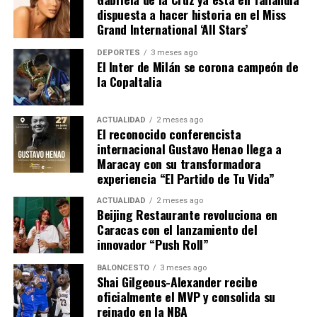
dispuesta a hacer historia en el Miss
El proyecto llegará cargado de nuevas historias y
Grand International ‘All Stars’
una evolución en su sonido pop y bachata, así
Compartir
DEPORTES
3 meses ago
como muchas sorpresas para sus seguidores.
El Inter de Milán se corona campeón de
la CopaItalia
Después de las 10
está disponible en todas las
plataformas digitales. El videoclip se puede
ACTUALIDAD
2 meses ago
El reconocido conferencista
disfrutar en el canal oficial de Jonathan Moly en
internacional Gustavo Henao llega a
Youtube y se inspira en la estética de los BSB para
Maracay con su transformadora
sorprender a la esposa y dedicarle unos minutos
experiencia “El Partido de Tu Vida”
de merecido tributo.
ACTUALIDAD
2 meses ago
Beijing Restaurante revoluciona en
“Esta es una canción dedicada a mi esposa y a
Caracas con el lanzamiento del
innovador “Push Roll”
todas las parejas que tienen hijos y saben
que
#DespuesDeLas10
pm es que se puede volver
BALONCESTO
3 meses ago
Shai Gilgeous-Alexander recibe
a tener un momento a solas de pareja… Luego de
oficialmente el MVP y consolida su
un día largo, de haber llevado a los niños al
reinado en la NBA