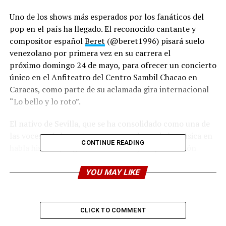
Uno de los shows
más esperados por los fanáticos del
pop en el país ha llegado. El reconocido cantante y
compositor español
Beret
(
@beret1996)
pisará suelo
venezolano por primera vez en su carrera el
próximo
domingo 24 de mayo, para ofrecer un concierto
único en el Anfiteatro del Centro Sambil Chacao en
Caracas, como parte de su aclamada gira internacional
“Lo bello y lo roto”.
El nativo de Sevilla, que se ha consolidado como una de
las voces más honestas y conmovedoras de la música en
CONTINUE READING
habla hispana, llega a Venezuela bajo la producción
de
Makevents (
@
makevents.ve
), en colaboración con
Emporio Group (@emporiogroup)
. Y este concierto
YOU MAY LIKE
representa el debut formal de Francisco Javier Álvarez
Beret ante una fanaticada local que ha seguido sus pasos
desde sus inicios independientes en internet hasta
CLICK TO COMMENT
convertirse en una estrella global con millones de