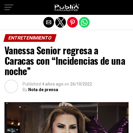
Salir de la versión móvil
ENTRETENIMIENTO
Vanessa Senior regresa a
Caracas con “Incidencias de una
noche”
Published
4 años ago
on
26/10/2022
By
Nota de prensa