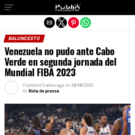
Salir de la versión móvil
BALONCESTO
Venezuela no pudo ante Cabo
Verde en segunda jornada del
Mundial FIBA 2023
Published
3 años ago
on
28/08/2023
By
Nota de prensa