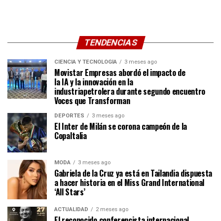
TENDENCIAS
CIENCIA Y TECNOLOGÍA
3 meses ago
Movistar Empresas abordó el impacto de
la IA y la innovación en la
industriapetrolera durante segundo encuentro
Voces que Transforman
DEPORTES
3 meses ago
El Inter de Milán se corona campeón de la
CopaItalia
MODA
3 meses ago
Gabriela de la Cruz ya está en Tailandia dispuesta
a hacer historia en el Miss Grand International
‘All Stars’
ACTUALIDAD
2 meses ago
El reconocido conferencista internacional