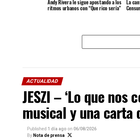
Andy Rivera le sigue apostando a los
La can
ritmos urbanos con “Que rico sería”
Censu
ACTUALIDAD
JESZI – ‘Lo que nos c
musical y una carta
Published
1 día ago
on
06/08/2026
By
Nota de prensa