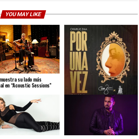
YOU MAY LIKE
muestra su lado más
al en “Acoustic Sessions”
Charlie Zaa regresa “Por una vez”