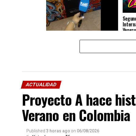
Segund
Intern
Venezu
Rolda Venezuela apuesta por la
profesión de la barbería
ACTUALIDAD
Proyecto A hace histo
Verano en Colombia
Published
3 horas ago
on
06/08/2026