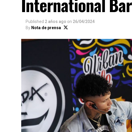
International Ba
Published
2 años ago
on
26/04/2024
By
Nota de prensa