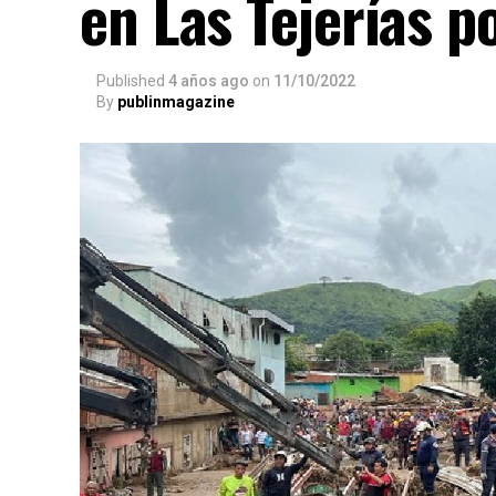
en Las Tejerías p
Published
4 años ago
on
11/10/2022
By
publinmagazine