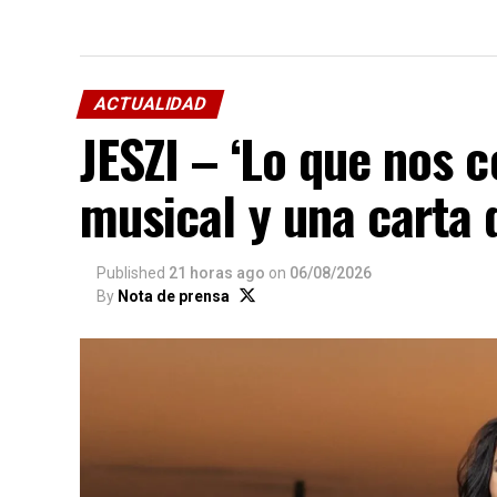
ACTUALIDAD
JESZI – ‘Lo que nos c
musical y una carta
Published
21 horas ago
on
06/08/2026
By
Nota de prensa