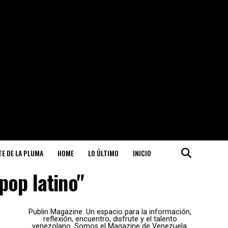
ITE DE LA PLUMA
HOME
LO ÚLTIMO
INICIO
pop latino"
Publin Magazine. Un espacio para la información,
reflexión, encuentro, disfrute y el talento
venezolano. Somos el Magazine de Venezuela.