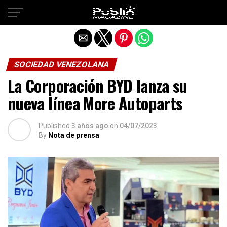
Salir de la versión móvil
SOCIEDAD VENEZOLANA
La Corporación BYD lanza su
nueva línea More Autoparts
Published
3 años ago
on
04/07/2023
By
Nota de prensa